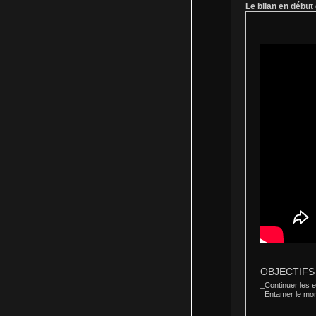
Le bilan en début 
OBJECTIFS p
_
Continuer les 
_
Entamer le mo