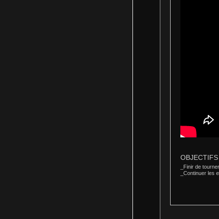
OBJECTIFS p
_
Finir de tourner
_
Continuer les 