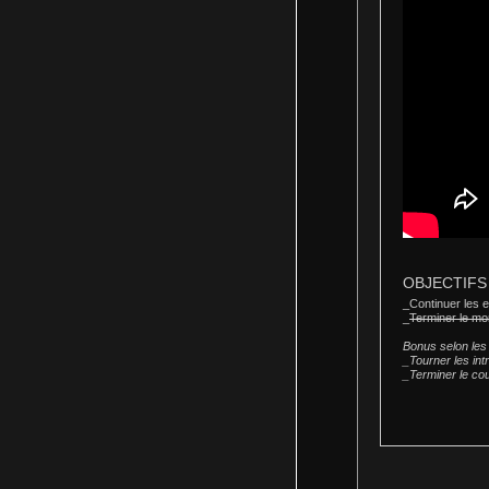
OBJECTIFS p
_
Continuer les 
_
Terminer le m
Bonus selon les 
_Tourner les in
_Terminer le co