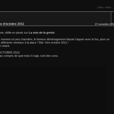
bilan
video
,
tte d’octobre 2011
17 novembre 20
ie, défile en pixels sur
La voix de la grotte
.
n moment un peu charnière, le fameux déménagement depuis l’appart avec le fou, pour un
déficients mentaux à la place ! Wai. Vive octobre 2011 !
e retard.
’OCTOBRE 2011!
as compris de quel mois il s’agit, sont des cons.