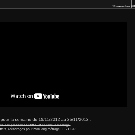
18 novembre 20
our la semaine du 19/11/2012 au 25/11/2012 :
tros des prochains
VOXEL
et en faire le montage.
effets, recadrages pour mon long métrage LES TIGR.