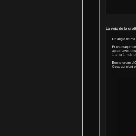
La voix de la gro
Un angle de ma v
Et on attaque u
appart avec des 
1 an et 1 mois d
Bonne grotte d
Ceux qui n’ont p