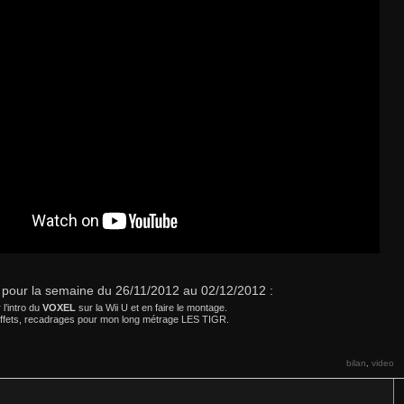
our la semaine du 26/11/2012 au 02/12/2012 :
 l’intro du
VOXEL
sur la Wii U et en faire le montage.
effets, recadrages pour mon long métrage LES TIGR.
bilan
video
,