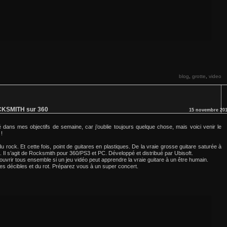
blog
grotte
video
,
,
OCKSMITH sur 360
15 novembre 20
é dans mes objectifs de semaine, car j’oublie toujours quelque chose, mais voici venir le
!
u rock. Et cette fois, point de guitares en plastiques. De la vraie grosse guitare saturée à
. Il s’agit de Rocksmith pour 360/PS3 et PC. Développé et distribué par Ubisoft.
uvrir tous ensemble si un jeu vidéo peut apprendre la vraie guitare à un être humain.
es décibles et du rot. Préparez vous à un super concert.