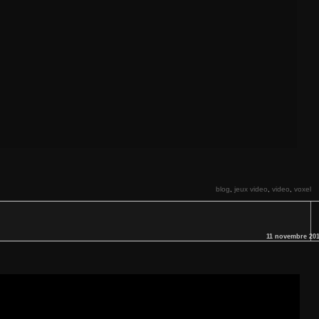
blog
jeux video
video
voxel
,
,
,
11 novembre 20