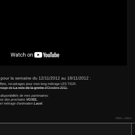
our la semaine du 12/11/2012 au 18/11/2012 :
effets, recadrages pour mon long métrage LES TIGR.
ontage de
La voix de la grotte
d’Octobre 2011.
disponibilités de mes partenaires:
tros des prochains
VOXEL
.
urt métrage d’animation
Lacel
.
bilan
video
,