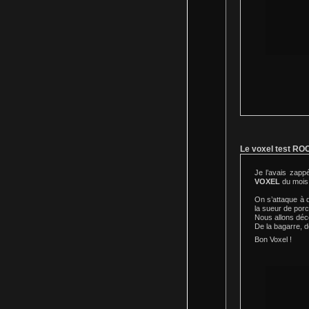
Le voxel test R
Je l’avais zapp
VOXEL
du mois 
On s’attaque à d
la sueur de porc
Nous allons déco
De la bagarre, d
Bon Voxel !