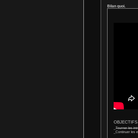
Bilan quoi.
OBJECTIFS p
_
Tourner les in
_
Continuer les 